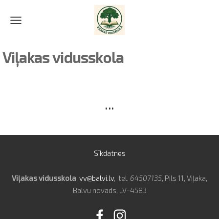
Viļakas vidusskola
...
Sīkdatnes
Viļakas vidusskola
,
vv@balvi.lv
, tel.
64507135
,
Pils 11, Viļaka,
Balvu novads, LV-4583