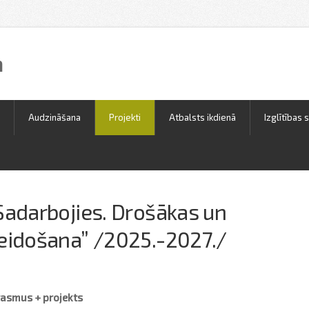
a
Audzināšana
Projekti
Atbalsts ikdienā
Izglītības 
 Sadarbojies. Drošākas un
veidošana” /2025.-2027./
rasmus + projekts