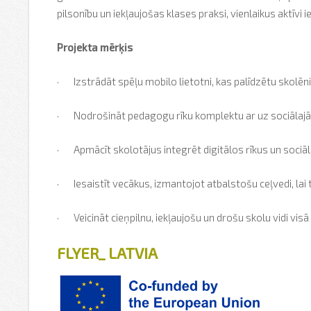
pilsonību un iekļaujošas klases praksi, vienlaikus aktīvi
Projekta mērķis
·
Izstrādāt spēļu mobilo lietotni, kas palīdzētu skolēn
·
Nodrošināt pedagogu rīku komplektu ar uz sociālajā
·
Apmācīt skolotājus integrēt digitālos rīkus un soci
·
Iesaistīt vecākus, izmantojot atbalstošu ceļvedi, lai 
·
Veicināt cieņpilnu, iekļaujošu un drošu skolu vidi visā
FLYER_ LATVIA