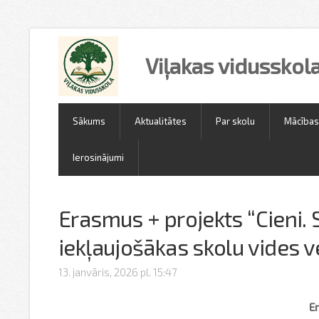
Viļakas vidusskol
Sākums
Aktualitātes
Par skolu
Mācības
Ierosinājumi
Erasmus + projekts “Cieni.
iekļaujošākas skolu vides 
13. janvāris, 2026 pl. 15:47
E