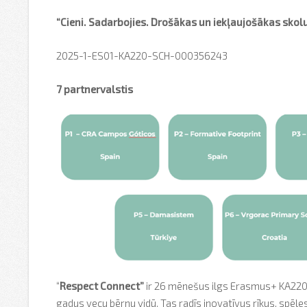
“Cieni. Sadarbojies. Drošākas un iekļaujošākas skol
2025-1-ES01-KA220-SCH-000356243
7 partnervalstis
“
Respect Connect”
ir 26 mēnešus ilgs Erasmus+ KA220 
gadus vecu bērnu vidū. Tas radīs inovatīvus rīkus, spēles