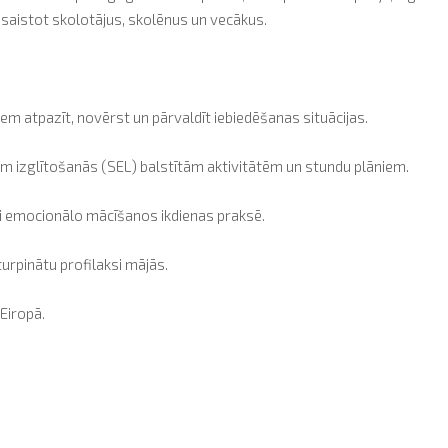
 iesaistot skolotājus, skolēnus un vecākus.
iem atpazīt, novērst un pārvaldīt iebiedēšanas situācijas.
m izglītošanās (SEL) balstītām aktivitātēm un stundu plāniem.
āli emocionālo mācīšanos ikdienas praksē.
turpinātu profilaksi mājās.
 Eiropā.