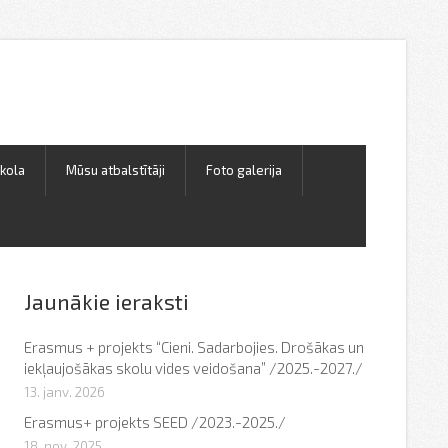
skola
Mūsu atbalstītāji
Foto galerija
Jaunākie ieraksti
Erasmus + projekts “Cieni. Sadarbojies. Drošākas un
iekļaujošākas skolu vides veidošana” /2025.-2027./
13. janv. 2026
Erasmus+ projekts SEED /2023.-2025./
18. nov. 2025